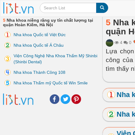
5
Nha khoa niềng răng uy tín chất lượng tại
5
Nha k
quận Hoàn Kiếm, Hà Nội
quận H
Nha khoa Quốc tế Việt Đức
4
0
Nha khoa Quốc tế Á Châu
Lựa chọn 
Viện Công Nghệ Nha Khoa Thẩm Mỹ Shinbi
công của 
(Shinbi Dental)
tìm thấy 
Nha khoa Thành Công 108
Nha khoa Thẩm mỹ Quốc tế Win Smile
Nha k
Facebook
Twitter
Pinterest
Nha 
Viện