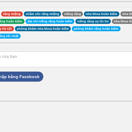
răng miệng
chăm sóc răng miệng
niềng răng
nha khoa hoàn kiếm
nha k
răng hoàn kiếm
địa chỉ niềng răng hoàn kiếm
niềng răng uy tín hn
nha khoa h
g hà nội
phòng khám nha khoa hoàn kiếm
phòng khám răng hoàn kiếm
ăng tốt nhất
hập bằng Facebook