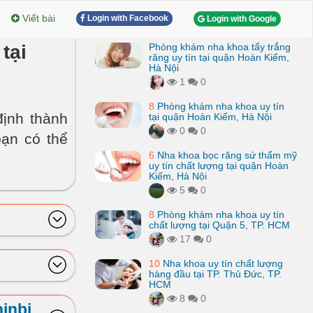
Viết bài
Login with Facebook
Login with Google
tại
Phòng khám nha khoa tẩy trắng
răng uy tín tại quận Hoàn Kiếm,
Hà Nội
1
0
8
Phòng khám nha khoa uy tín
định thành
tại quận Hoàn Kiếm, Hà Nội
0
0
bạn có thể
6
Nha khoa bọc răng sứ thẩm mỹ
uy tín chất lượng tại quận Hoàn
Kiếm, Hà Nội
5
0
8
Phòng khám nha khoa uy tín
chất lượng tại Quận 5, TP. HCM
17
0
10
Nha khoa uy tín chất lượng
hàng đầu tại TP. Thủ Đức, TP.
HCM
8
0
inbi