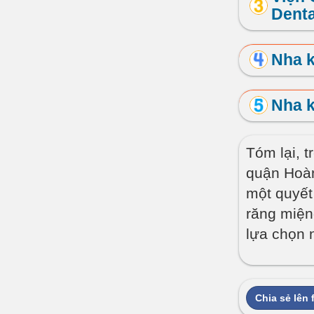
Denta
Nha 
Nha 
Tóm lại, t
quận Hoàn
một quyết
răng miện
lựa chọn 
Chia sẻ lên