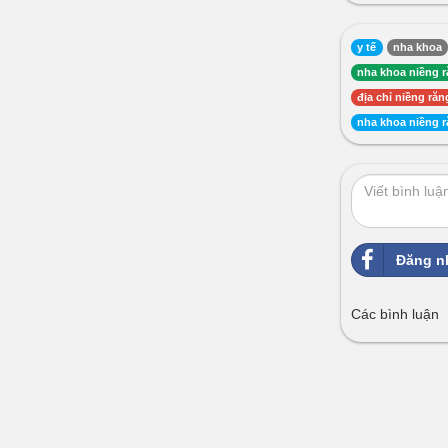
y tế
nha khoa
nha khoa niềng 
địa chỉ niềng răn
nha khoa niềng r
Đăng n
Các bình luận