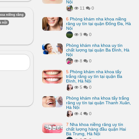
Nội
11
0
hoa niềng răng
6
Phòng khám nha khoa niềng
à nội
răng uy tín tại quận Đống Đa, Hà
Nội
9
0
Phòng khám nha khoa uy tín
chất lượng tại quận Ba Đình, Hà
Nội
8
0
5
Phòng khám nha khoa tẩy
trắng răng uy tín tại quận Ba
Đình, Hà Nội
5
0
Phòng khám nha khoa tẩy trắng
răng uy tín tại quận Thanh Xuân,
Hà Nội
4
0
7
Nha khoa niềng răng uy tín
chất lượng hàng đầu quận Hai
Bà Trưng, Hà Nội