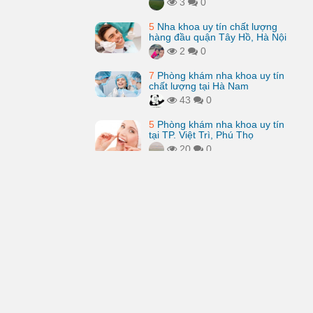
3
0
5
Nha khoa uy tín chất lượng
hàng đầu quận Tây Hồ, Hà Nội
2
0
7
Phòng khám nha khoa uy tín
chất lượng tại Hà Nam
43
0
5
Phòng khám nha khoa uy tín
tại TP. Việt Trì, Phú Thọ
20
0
FB fan page
Kênh youtube
Chủ đề
Liên hệ