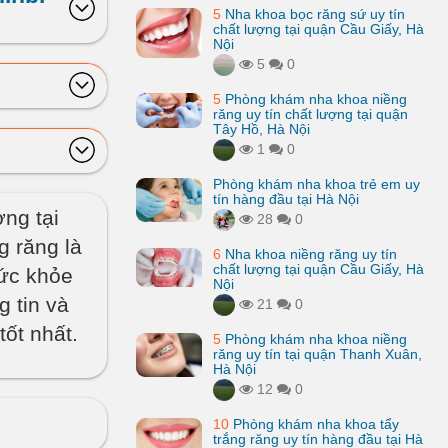
5
Nha khoa bọc răng sứ uy tín
chất lượng tại quận Cầu Giấy, Hà
Nội
5
0
5
Phòng khám nha khoa niềng
răng uy tín chất lượng tại quận
Tây Hồ, Hà Nội
1
0
Phòng khám nha khoa trẻ em uy
tín hàng đầu tại Hà Nội
ợng tại
28
0
 răng là
6
Nha khoa niềng răng uy tín
chất lượng tại quận Cầu Giấy, Hà
ức khỏe
Nội
g tin và
21
0
tốt nhất.
5
Phòng khám nha khoa niềng
răng uy tín tại quận Thanh Xuân,
Hà Nội
12
0
10
Phòng khám nha khoa tẩy
trắng răng uy tín hàng đầu tại Hà