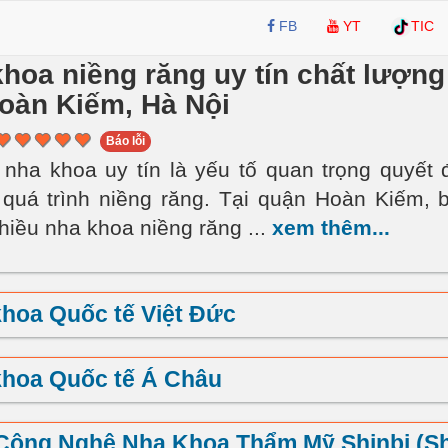
FB
YT
TIC
hoa niềng răng uy tín chất lượng 
oàn Kiếm, Hà Nội
Báo lỗi
nha khoa uy tín là yếu tố quan trọng quyết 
quá trình niềng răng. Tại quận Hoàn Kiếm, 
nhiều nha khoa niềng răng
...
xem thêm...
hoa Quốc tế Việt Đức
khoa Quốc tế Á Châu
 Công Nghệ Nha Khoa Thẩm Mỹ Shinbi (Sh