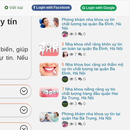
Viết bài
Login with Facebook
Login with Google
y tín
Phòng khám nha khoa uy tín
chất lượng tại quận Ba Đình, Hà
Nội
8
0
5
Nha khoa nhổ răng khôn uy tín
biến, giúp
an toàn tại quận Ba Đình, Hà Nội
7
0
ự tin. Nếu
5
Nha khoa bọc răng sứ thẩm mỹ
uy tín chất lượng tại quận Ba
Đình, Hà Nội
5
0
7
Nha khoa niềng răng uy tín
chất lượng hàng đầu quận Hai
Bà Trưng, Hà Nội
3
0
Phòng khám nha khoa uy tín tại
quận Hai Bà Trưng, Hà Nội
5
0