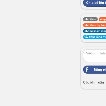
Chia sẻ lên
nha khoa
răng
nha khoa tẩy trắn
phòng khám răng
tẩy trắng răng ở
Đăng n
Các bình luận