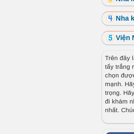
Nha 
Viện 
Trên đây 
tẩy trắng 
chọn được
mạnh. Hãy
trọng. Hã
đi khám n
nhất. Chúc