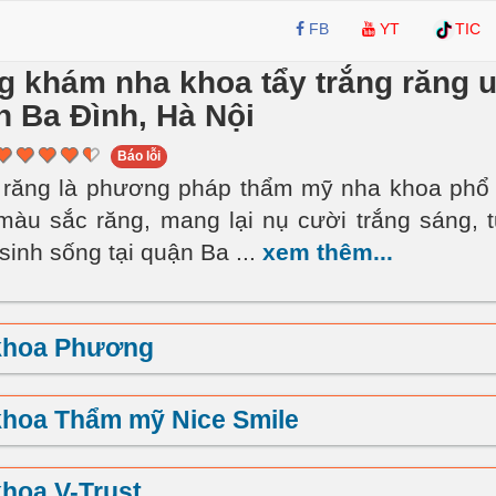
FB
YT
TIC
 khám nha khoa tẩy trắng răng u
n Ba Đình, Hà Nội
Báo lỗi
 răng là phương pháp thẩm mỹ nha khoa phổ 
 màu sắc răng, mang lại nụ cười trắng sáng, t
sinh sống tại quận Ba
...
xem thêm...
khoa Phương
khoa Thẩm mỹ Nice Smile
hoa V-Trust