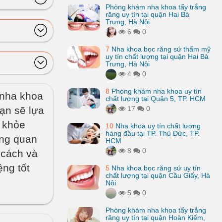
Phòng khám nha khoa tẩy trắng
răng uy tín tại quận Hai Bà
Trưng, Hà Nội
6
0
7
Nha khoa bọc răng sứ thẩm mỹ
uy tín chất lượng tại quận Hai Bà
Trưng, Hà Nội
4
0
8
Phòng khám nha khoa uy tín
 nha khoa
chất lượng tại Quận 5, TP. HCM
bạn sẽ lựa
17
0
 khỏe
10
Nha khoa uy tín chất lượng
hàng đầu tại TP. Thủ Đức, TP.
ùng quan
HCM
8
0
 cách và
ng tốt
5
Nha khoa bọc răng sứ uy tín
chất lượng tại quận Cầu Giấy, Hà
Nội
5
0
Phòng khám nha khoa tẩy trắng
răng uy tín tại quận Hoàn Kiếm,