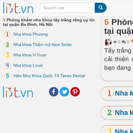
5
Phòng khám nha khoa tẩy trắng răng uy tín
5
Phòng
tại quận Ba Đình, Hà Nội
tại quậ
Nha khoa Phương
5
0
Nha khoa Thẩm mỹ Nice Smile
Tẩy trắng
Nha khoa V-Trust
cải thiện
Nha khoa Louis
bạn đang 
Viện Nha Khoa Quốc Tế Times Dental
Facebook
Twitter
Pinterest
Nha 
Nha 
Nha k