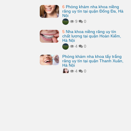
6
Phòng khám nha khoa niềng
răng uy tín tại quận Đống Đa, Hà
Nội
9
0
5
Nha khoa niềng răng uy tín
chất lượng tại quận Hoàn Kiếm,
Hà Nội
4
0
Phòng khám nha khoa tẩy trắng
răng uy tín tại quận Thanh Xuân,
Hà Nội
4
0
FB fan page
Kênh youtube
Chủ đề
Liên hệ