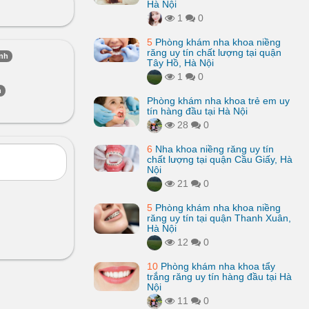
Hà Nội
1
0
5
Phòng khám nha khoa niềng
răng uy tín chất lượng tại quận
ình
Tây Hồ, Hà Nội
1
0
h
Phòng khám nha khoa trẻ em uy
tín hàng đầu tại Hà Nội
28
0
6
Nha khoa niềng răng uy tín
chất lượng tại quận Cầu Giấy, Hà
Nội
21
0
5
Phòng khám nha khoa niềng
răng uy tín tại quận Thanh Xuân,
Hà Nội
12
0
10
Phòng khám nha khoa tẩy
trắng răng uy tín hàng đầu tại Hà
Nội
11
0