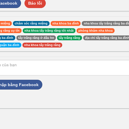
 facebook
Báo lỗi
 miệng
chăm sóc răng miệng
nha khoa ba đình
nha khoa tẩy trắng răng ba đ
g răng uy tín
nha khoa tẩy trắng răng tốt nhất
phòng khám nha khoa
 ba đình
tẩy trắng răng ở đâu hn
tẩy trắng răng
địa chỉ tẩy trắng răng ba đìn
 quận ba đình
nha khoa tẩy trắng răng
hập bằng Facebook