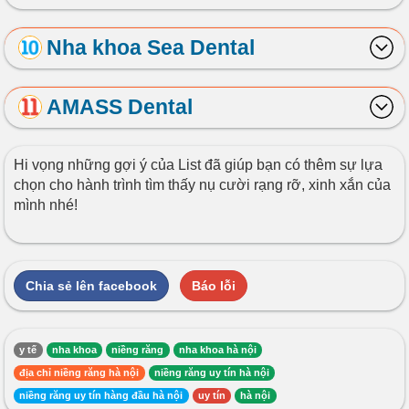
Nha khoa Sea Dental
AMASS Dental
Hi vọng những gợi ý của List đã giúp bạn có thêm sự lựa
chọn cho hành trình tìm thấy nụ cười rạng rỡ, xinh xắn của
mình nhé!
Chia sẻ lên facebook
Báo lỗi
y tế
nha khoa
niềng răng
nha khoa hà nội
địa chỉ niềng răng hà nội
niềng răng uy tín hà nội
niềng răng uy tín hàng đầu hà nội
uy tín
hà nội