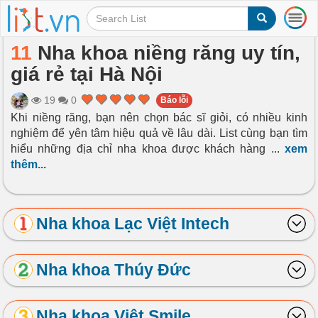
T
o
g
11
Nha khoa niềng răng uy tín,
g
giá rẻ tại Hà Nội
l
e
n
19
0
Báo lỗi
a
Khi niềng răng, bạn nên chọn bác sĩ giỏi, có nhiều kinh
v
nghiệm để yên tâm hiệu quả về lâu dài. List cùng bạn tìm
i
hiểu những địa chỉ nha khoa được khách hàng
...
xem
g
thêm...
a
t
i
o
Nha khoa Lạc Việt Intech
n
Nha khoa Thúy Đức
Nha khoa Vi ệt Smile