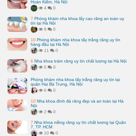
Hoàn Kiếm, Hà Nội
4
0
7
Phòng khám nha khoa lấy cao răng an toàn uy
tín tại Hà Nội
8
0
10
Phòng khám nha khoa tẩy trắng răng uy tín
hàng đầu tại Hà Nội
11
0
6
Nha khoa trám răng uy tín chất lượng tại Hà Nội
5
0
Phòng khám nha khoa tẩy trắng răng uy tín tại
quận Hai Bà Trưng, Hà Nội
6
0
10
Nha khoa đính đá răng đẹp và an toàn tại Hà
Nội
2
0
7
Nha khoa niềng răng uy tín chất lượng tại Quận
7, TP. HCM
10
0