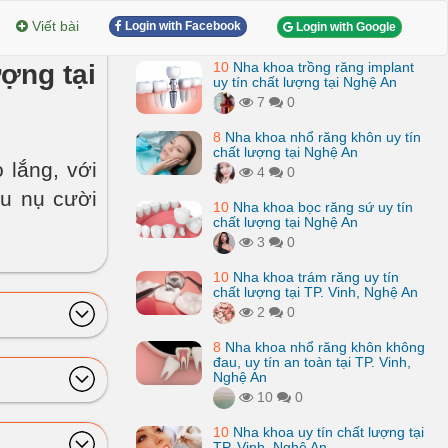
Viết bài
Login with Facebook
Login with Google
ượng tại
10
Nha khoa trồng răng implant
uy tín chất lượng tại Nghệ An
7
0
8
Nha khoa nhổ răng khôn uy tín
chất lượng tại Nghệ An
 lắng, với
4
0
ữu nụ cười
10
Nha khoa bọc răng sứ uy tín
chất lượng tại Nghệ An
3
0
10
Nha khoa trám răng uy tín
chất lượng tại TP. Vinh, Nghệ An
2
0
8
Nha khoa nhổ răng khôn không
đau, uy tín an toàn tại TP. Vinh,
Nghệ An
10
0
10
Nha khoa uy tín chất lượng tại
TP. Vinh, Nghệ An