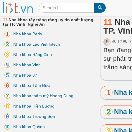
11
Nha khoa tẩy trắng răng uy tín chất lượng
11
Nha 
tại TP. Vinh, Nghệ An
TP. Vi
Nha khoa Paris
12
0
Nha khoa Lạc Việt Intech
Bạn đang 
Nha khoa Răng Xinh
sự phát t
Nha khoa Vinh
trắng sán
Nha khoa 37
Nha khoa Tâm Đức
Nha k
Nha khoa thẩm mỹ Hoàng Dung
Nha khoa Hiền Lương
Nha k
Nha khoa Trường Sơn
Nha khoa Quỳnh
Nha 