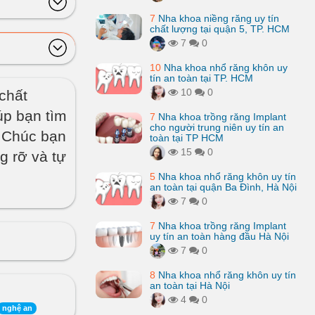
7
Nha khoa niềng răng uy tín
chất lượng tại quận 5, TP. HCM
7
0
10
Nha khoa nhổ răng khôn uy
tín an toàn tại TP. HCM
10
0
 chất
úp bạn tìm
7
Nha khoa trồng răng Implant
cho người trung niên uy tín an
. Chúc bạn
toàn tại TP HCM
15
0
g rỡ và tự
5
Nha khoa nhổ răng khôn uy tín
an toàn tại quận Ba Đình, Hà Nội
7
0
7
Nha khoa trồng răng Implant
uy tín an toàn hàng đầu Hà Nội
7
0
8
Nha khoa nhổ răng khôn uy tín
an toàn tại Hà Nội
4
0
nghệ an