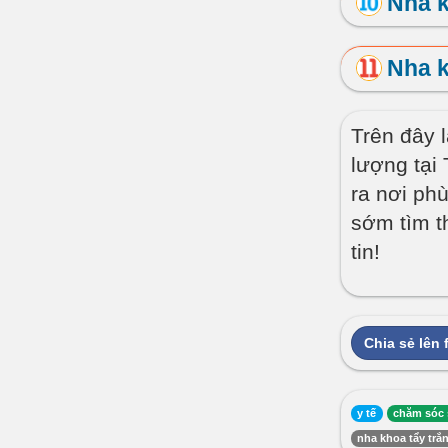
Nha 
Nha 
Trên đây l
lượng tại 
ra nơi ph
sớm tìm t
tin!
Chia sẻ lên
y tế
chăm sóc 
nha khoa tẩy trắ