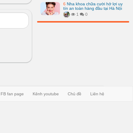
6
Nha khoa chữa cười hở lợi uy
tín an toàn hàng đầu tại Hà Nội
1
0
FB fan page
Kênh youtube
Chủ đề
Liên hệ