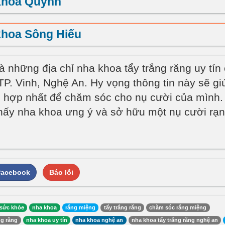
khoa Quỳnh
khoa Sông Hiếu
à những địa chỉ nha khoa tẩy trắng răng uy tín
TP. Vinh, Nghệ An. Hy vọng thông tin này sẽ gi
ù hợp nhất để chăm sóc cho nụ cười của mình
hấy nha khoa ưng ý và sở hữu một nụ cười rạn
 facebook
Báo lỗi
sức khỏe
nha khoa
răng miệng
tẩy trắng răng
chăm sóc răng miệng
ng răng
nha khoa uy tín
nha khoa nghệ an
nha khoa tẩy trắng răng nghệ an