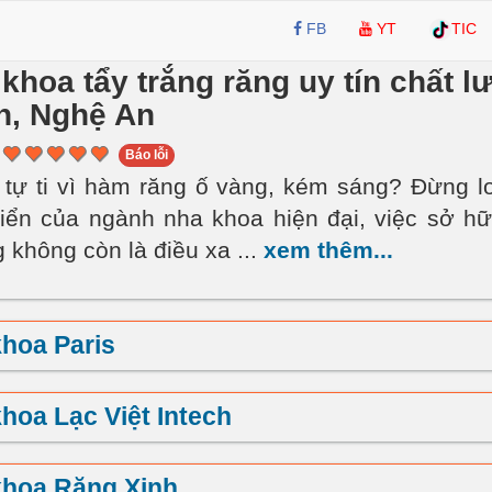
FB
YT
TIC
khoa tẩy trắng răng uy tín chất l
nh, Nghệ An
Báo lỗi
tự ti vì hàm răng ố vàng, kém sáng? Đừng lo
riển của ngành nha khoa hiện đại, việc sở h
g không còn là điều xa
...
xem thêm...
hoa Paris
hoa Lạc Việt Intech
khoa Răng Xinh