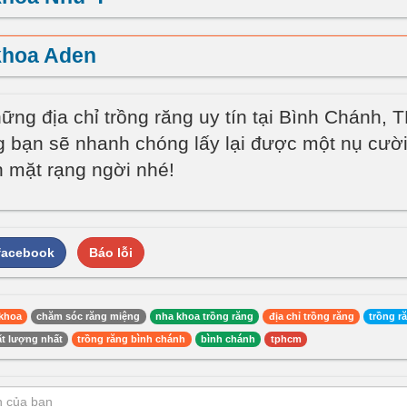
khoa Aden
hững địa chỉ trồng răng uy tín tại Bình Chánh,
 bạn sẽ nhanh chóng lấy lại được một nụ cười 
 mặt rạng ngời nhé!
 facebook
Báo lỗi
khoa
chăm sóc răng miệng
nha khoa trồng răng
địa chỉ trồng răng
trồng r
ất lượng nhất
trồng răng bình chánh
bình chánh
tphcm