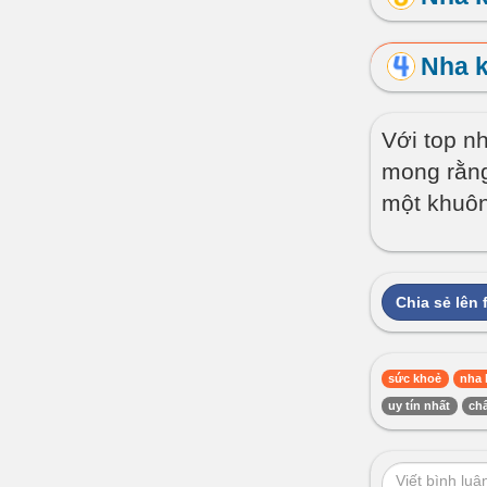
Nha 
Với top n
mong rằng
một khuôn
Chia sẻ lên
sức khoẻ
nha 
uy tín nhất
ch