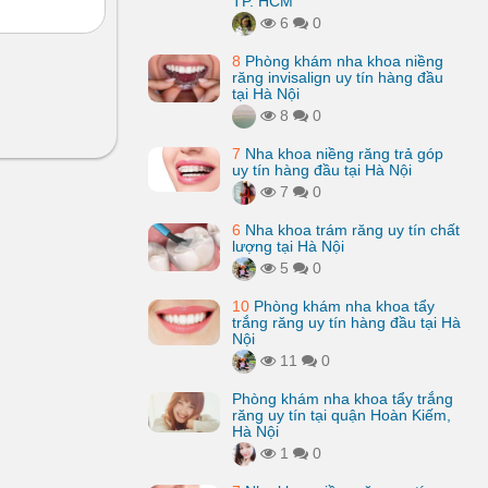
TP. HCM
6
0
8
Phòng khám nha khoa niềng
răng invisalign uy tín hàng đầu
tại Hà Nội
8
0
7
Nha khoa niềng răng trả góp
uy tín hàng đầu tại Hà Nội
7
0
6
Nha khoa trám răng uy tín chất
lượng tại Hà Nội
5
0
10
Phòng khám nha khoa tẩy
trắng răng uy tín hàng đầu tại Hà
Nội
11
0
Phòng khám nha khoa tẩy trắng
răng uy tín tại quận Hoàn Kiếm,
Hà Nội
1
0