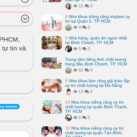
15
0
6
Nha khoa trồng răng implant uy
tín tại Quận 5, TP HCM
9
0
5
Nhà hàng, quán ăn ngon nhất
 TPHCM,
tại Bình Chánh, TP. HCM
tự tin và
5
0
Trung tâm tiếng Anh chất lượng
hàng đầu Bình Chánh, TP. HCM
52
0
5
Nha khoa làm răng giả tháo lắp
uy tín chất lượng tại Đà Nẵng
13
0
10
Nha khoa niềng răng uy tín
chất lượng tại quận Bình Thạnh,
ăng implant
TP. HCM
8
0
10
Nha khoa niềng răng uy tín
chất lượng tại quận Tân Bình,