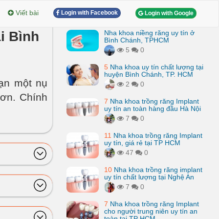
Viết bài
Login with Facebook
Login with Google
i Bình
Nha khoa niềng răng uy tín ở
Bình Chánh, TPHCM
5
0
5
Nha khoa uy tín chất lượng tại
huyện Bình Chánh, TP. HCM
bạn một nụ
2
0
hơn. Chính
7
Nha khoa trồng răng Implant
uy tín an toàn hàng đầu Hà Nội
7
0
11
Nha khoa trồng răng Implant
uy tín, giá rẻ tại TP HCM
47
0
10
Nha khoa trồng răng implant
uy tín chất lượng tại Nghệ An
7
0
7
Nha khoa trồng răng Implant
cho người trung niên uy tín an
toàn tại TP HCM