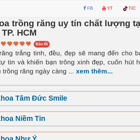
FB
YT
TIC
a trồng răng uy tín chất lượng tạ
 TP. HCM
Báo lỗi
ăng trắng tinh, đều, đẹp sẽ mang đến cho 
tự tin và khiến bạn trông xinh đẹp, cuốn hút 
u trồng răng ngày càng
...
xem thêm...
khoa Tâm Đức Smile
hoa Niềm Tin
khoa Như Ý