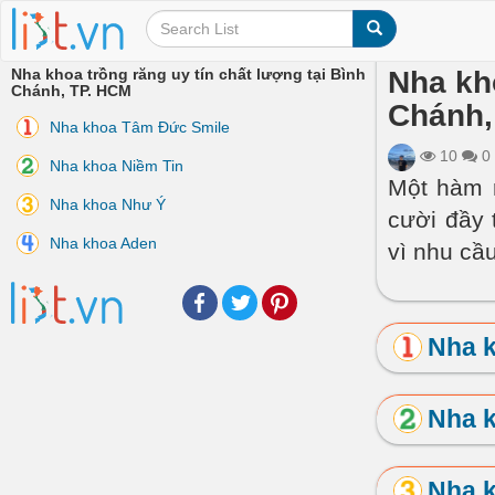
Nha khoa trồng răng uy tín chất lượng tại Bình
Nha kho
Chánh, TP. HCM
Chánh,
Nha khoa Tâm Đức Smile
10
0
Nha khoa Niềm Tin
Một hàm r
Nha khoa Như Ý
cười đầy 
Nha khoa Aden
vì nhu cầ
Facebook
Twitter
Pinterest
Nha 
Nha k
Nha 