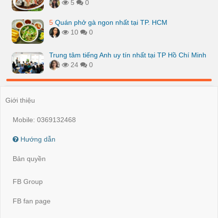
5
0
5
Quán phở gà ngon nhất tại TP. HCM
10
0
Trung tâm tiếng Anh uy tín nhất tại TP Hồ Chí Minh
24
0
Giới thiệu
Mobile: 0369132468
Hướng dẫn
Bản quyền
FB Group
FB fan page