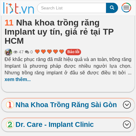
T
o
g
11
Nha khoa trồng răng
g
Implant uy tín, giá rẻ tại TP
l
e
HCM
n
a
47
0
Báo lỗi
v
Để khắc phục răng đã mất hiệu quả và an toàn, trồng răng
i
Implant là phương pháp được nhiều người lựa chọn.
g
a
Nhưng trồng răng implant ở đâu sẽ được điều trị bởi
...
t
xem thêm...
i
o
n
Nha Khoa Trồng Răng Sài Gòn
Dr. Care - Implant Clinic