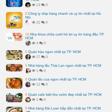
13
0
8
Công ty ship hàng nhanh và uy tín nhất tại Hà
Nội
22
0
10
Nha khoa chữa cười hở lợi uy tín hàng đầu TP.
HCM
4
0
5
Quán hàu ngon nhất tại TP. HCM
27
0
5
Nhà hàng lẩu Thái Lan ngon nhất tại TP. HCM
1
0
5
Quán lẩu cua ngon nhất tại TP. HCM
12
0
5
Quán cafe biệt thự vườn đẹp nhất tại TP. HCM
2
0
5
Nhà hàng Đài Loan hấp dẫn nhất tại TP. HCM