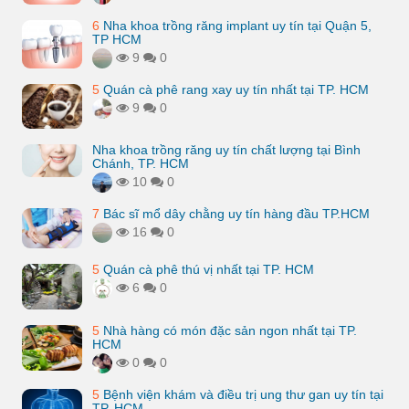
6
Nha khoa trồng răng implant uy tín tại Quận 5,
TP HCM
9
0
5
Quán cà phê rang xay uy tín nhất tại TP. HCM
9
0
Nha khoa trồng răng uy tín chất lượng tại Bình
Chánh, TP. HCM
10
0
7
Bác sĩ mổ dây chằng uy tín hàng đầu TP.HCM
16
0
5
Quán cà phê thú vị nhất tại TP. HCM
6
0
5
Nhà hàng có món đặc sản ngon nhất tại TP.
HCM
0
0
5
Bệnh viện khám và điều trị ung thư gan uy tín tại
TP. HCM