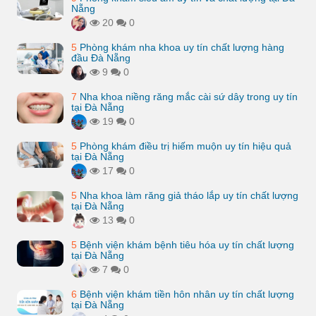
Nẵng
20
0
5
Phòng khám nha khoa uy tín chất lượng hàng
đầu Đà Nẵng
9
0
7
Nha khoa niềng răng mắc cài sứ dây trong uy tín
tại Đà Nẵng
19
0
5
Phòng khám điều trị hiếm muộn uy tín hiệu quả
tại Đà Nẵng
17
0
5
Nha khoa làm răng giả tháo lắp uy tín chất lượng
tại Đà Nẵng
13
0
5
Bệnh viện khám bệnh tiêu hóa uy tín chất lượng
tại Đà Nẵng
7
0
6
Bệnh viện khám tiền hôn nhân uy tín chất lượng
tại Đà Nẵng