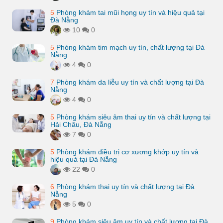
5
Phòng khám tai mũi họng uy tín và hiệu quả tại
Đà Nẵng
10
0
5
Phòng khám tim mạch uy tín, chất lượng tại Đà
Nẵng
4
0
7
Phòng khám da liễu uy tín và chất lượng tại Đà
Nẵng
4
0
5
Phòng khám siêu âm thai uy tín và chất lượng tại
Hải Châu, Đà Nẵng
7
0
5
Phòng khám điều trị cơ xương khớp uy tín và
hiệu quả tại Đà Nẵng
22
0
6
Phòng khám thai uy tín và chất lượng tại Đà
Nẵng
5
0
9
Phòng khám siêu âm uy tín và chất lượng tại Đà