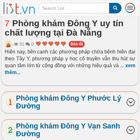
T
o
g
7
Phòng khám Đông Y uy tín
g
chất lượng tại Đà Nẵng
l
e
n
31
0
Báo lỗi
a
Hiện nay, bên cạnh các phương pháp chữa bệnh hiện đại
v
theo Tây Y, phương pháp y học cổ truyền vẫn thu hút sự
i
quan tâm lớn từ cộng đồng với những hiệu quả và
...
xem
g
thêm...
a
t
i
o
Phòng khám Đông Y Phước Lý
n
Đường
Phòng khám Đông Y Vạn Sanh
Đường