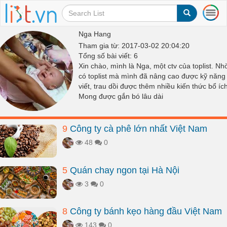
T
o
g
Nga Hang
g
Tham gia từ: 2017-03-02 20:04:20
l
Tổng số bài viết: 6
e
Xin chào, mình là Nga, một ctv của toplist. Nh
n
có toplist mà mình đã nâng cao được kỹ năng
a
viết, trau dồi được thêm nhiều kiến thức bổ ích
v
Mong được gắn bó lâu dài
i
g
a
9
Công ty cà phê lớn nhất Việt Nam
t
i
48
0
o
n
5
Quán chay ngon tại Hà Nội
3
0
8
Công ty bánh kẹo hàng đầu Việt Nam
143
0