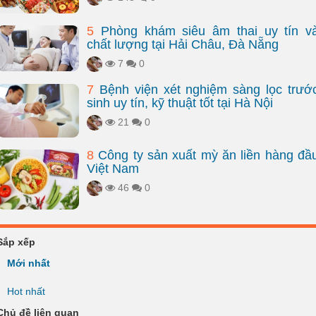
5
Phòng khám siêu âm thai uy tín v
chất lượng tại Hải Châu, Đà Nẵng
7
0
7
Bệnh viện xét nghiệm sàng lọc trướ
sinh uy tín, kỹ thuật tốt tại Hà Nội
21
0
8
Công ty sản xuất mỳ ăn liền hàng đầ
Việt Nam
46
0
Sắp xếp
Mới nhất
Hot nhất
Chủ đề liên quan