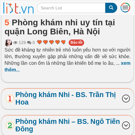
T
o
g
5
Phòng khám nhi uy tín tại
g
quận Long Biên, Hà Nội
l
e
n
129
0
Báo lỗi
a
Sức đề kháng tự nhiên trẻ nhỏ luôn yếu hơn so với người
v
lớn, thường xuyên gặp phải những vấn đề về sức khỏe.
i
Những lần con ốm là những lần khiến bố mẹ lo âu,
...
xem
g
thêm...
a
t
i
o
Phòng khám Nhi - BS. Trần Thị
n
Hoa
Phòng khám Nhi – BS. Ngô Tiến
Đông