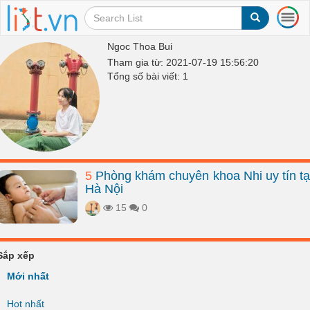
T
o
g
Ngoc Thoa Bui
g
Tham gia từ: 2021-07-19 15:56:20
l
Tổng số bài viết: 1
e
n
a
v
i
g
a
5
Phòng khám chuyên khoa Nhi uy tín tạ
t
Hà Nội
i
o
15
0
n
Sắp xếp
Mới nhất
Hot nhất