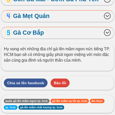
Gà Mẹt Quán
Gà Cơ Bắp
Hy vọng với những địa chỉ gà lên mâm ngon nức tiếng TP.
HCM bạn sẽ có những giây phút ngon miệng với món đặc
sản cùng gia đình và người thân của mình.
Chia sẻ lên facebook
Báo lỗi
quán gà lên mâm ngon tp. hcm
gà lên mâm uy tín tp. hcm
ẩm thực
tp. hcm
gà lên mâm chất lượng tp. hcm