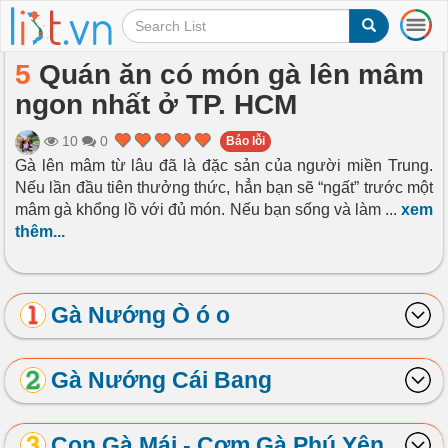
T
o
g
5
Quán ăn có món gà lên mâm
g
ngon nhất ở TP. HCM
l
e
n
10
0
Báo lỗi
a
Gà lên mâm từ lâu đã là đặc sản của người miền Trung.
v
Nếu lần đầu tiên thưởng thức, hẳn bạn sẽ “ngất” trước một
i
mâm gà khổng lồ với đủ món. Nếu bạn sống và làm
...
xem
g
thêm...
a
t
i
o
Gà Nướng Ò ó o
n
Gà Nướng Cái Bang
Con Gà Mái - Cơm Gà Phú Yên