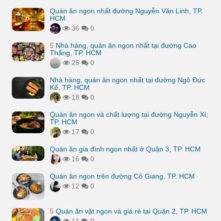
Quán ăn ngon nhất đường Nguyễn Văn Linh, TP.
HCM
36
0
5
Nhà hàng, quán ăn ngon nhất tại đường Cao
Thắng, TP. HCM
25
0
Nhà hàng, quán ăn ngon nhất tại đường Ngô Đức
Kế, TP. HCM
18
0
Quán ăn ngon và chất lượng tại đường Nguyễn Xí,
TP. HCM
17
0
Quán ăn gia đình ngon nhất ở Quận 3, TP. HCM
16
0
Quán ăn ngon trên đường Cô Giang, TP. HCM
12
0
5
Quán ăn vặt ngon và giá rẻ tại Quận 2, TP. HCM