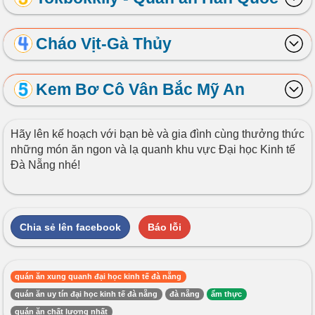
Cháo Vịt-Gà Thủy
Kem Bơ Cô Vân Bắc Mỹ An
Hãy lên kế hoạch với bạn bè và gia đình cùng thưởng thức
những món ăn ngon và lạ quanh khu vực Đại học Kinh tế
Đà Nẵng nhé!
Chia sẻ lên facebook
Báo lỗi
quán ăn xung quanh đại học kinh tế đà nẵng
quán ăn uy tín đại học kinh tế đà nẵng
đà nẵng
ẩm thực
quán ăn chất lượng nhất