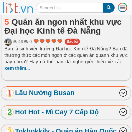
T
o
g
5
Quán ăn ngon nhất khu vực
g
Đại học Kinh tế Đà Nẵng
l
e
n
46
0
Báo lỗi
a
Bạn là sinh viên trường Đại học Kinh tế Đà Nẵng? Bạn đã
v
thưởng thức các món ngon ở các quán ăn quanh khu vực
i
này chưa? Hay có thể bạn đã nghe giới thiệu về các
...
g
xem thêm...
a
t
i
o
Lẩu Nướng Busan
n
Hot Hot - Mì Cay 7 Cấp Độ
Tokbokkily - Quán ăn Hàn Quốc