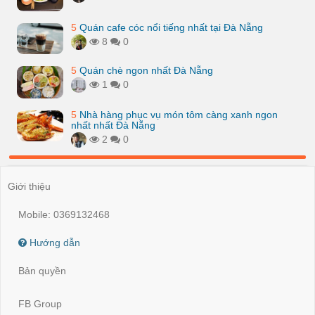
5
Quán cafe cóc nổi tiếng nhất tại Đà Nẵng
8
0
5
Quán chè ngon nhất Đà Nẵng
1
0
5
Nhà hàng phục vụ món tôm càng xanh ngon
nhất nhất Đà Nẵng
2
0
Giới thiệu
Mobile: 0369132468
Hướng dẫn
Bản quyền
FB Group