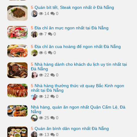
5
Quán bít tết, Steak ngon nhất ở Đà Nẵng
14
0
5
Địa chỉ ăn mực ngon nhất tại Đà Nẵng
7
0
5
Địa chỉ ăn cua hoàng đế ngon nhất Đà Nẵng
6
0
5
Nhà hàng dành cho khách du lịch uy tín nhất tại
Đà Nẵng
22
0
5
Nhà hàng thưởng thức vịt quay Bắc Kinh ngon
nhất tại Đà Nẵng
12
0
Nhà hàng, quán ăn ngon nhất Quận Cẩm Lệ, Đà
Nẵng
25
0
5
Quán ăn bình dân ngon nhất Đà Nẵng
13
0