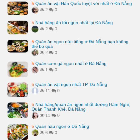
5
Quán ăn vặt Hàn Quốc tuyệt vời nhất ở Đà Nẵng
2
0
5
Nhà hàng ăn tối ngon nhất tại Đà Nẵng
2
0
5
Quán ăn ngon nức tiếng ở Đà Nẵng bạn không
thể bỏ qua
2
0
5
Quán cơm gà ngon nhất ở Đà Nẵng
1
0
5
Quán ăn vặt ngon nhất TP. Đà Nẵng
11
0
5
Nhà hàng/quán ăn ngon nhất đường Hàm Nghi,
Quận Thanh Khê, Đà Nẵng
11
0
5
Quán hàu ngon ở Đà Nẵng
6
0