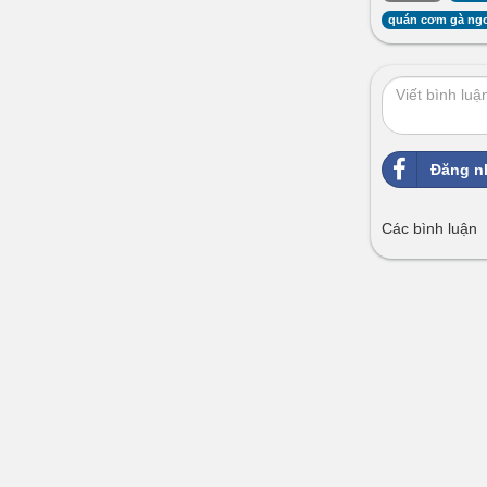
quán cơm gà ng
Đăng n
Các bình luận