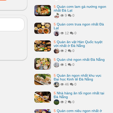
5
Quán cơm lam gà nướng ngon
nhất Đà Lạt
9
0
5
Quán cơm trưa ngon nhất Đà
Lạt
12
0
5
Quán ăn vặt Hàn Quốc tuyệt
vời nhất ở Đà Nẵng
2
0
5
Quán chè ngon nhất Đà Nẵng
1
0
5
Quán ăn ngon nhất khu vực
Đại học Kinh tế Đà Nẵng
46
0
5
Nhà hàng ăn tối ngon nhất tại
Đà Nẵng
2
0
5
Quán cơm niêu ngon nhất ở