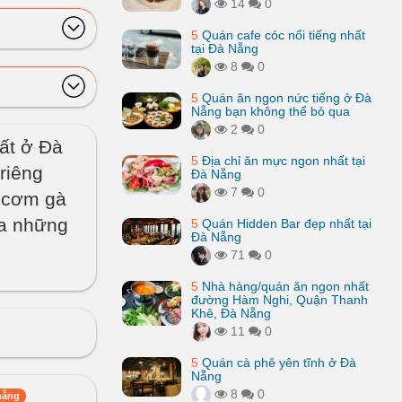
14
0
5
Quán cafe cóc nổi tiếng nhất
tại Đà Nẵng
8
0
5
Quán ăn ngon nức tiếng ở Đà
Nẵng bạn không thể bỏ qua
2
0
ất ở Đà
5
Địa chỉ ăn mực ngon nhất tại
riêng
Đà Nẵng
7
0
u cơm gà
ua những
5
Quán Hidden Bar đẹp nhất tại
Đà Nẵng
71
0
5
Nhà hàng/quán ăn ngon nhất
đường Hàm Nghi, Quận Thanh
Khê, Đà Nẵng
11
0
5
Quán cà phê yên tĩnh ở Đà
Nẵng
8
0
nẵng