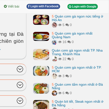
Viết bài
Login with Facebook
Login with Google
5
Quán cơm gà ngon nức tiếng ở
Hội An
5
0
ng tại Đà
5
Quán cơm gà ngon nhất
Quảng Nam
hiên giòn
16
0
.
Quán cơm gà ngon nhất TP. Nha
Trang, Khánh Hòa
22
0
5
Quán cơm gà ngon nhất ở TP.
HCM
3
0
5
Quán cơm tấm ngon nhất ở Đà
Nẵng
6
0
5
Quán bít tết, Steak ngon nhất ở
Đà Nẵng