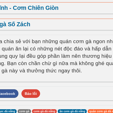
ĩnh - Cơm Chiên Giòn
gà Số Zách
ừa chia sẻ với bạn những quán cơm gà ngon nh
 quán ăn lại có những nét độc đáo và hấp dẫn 
ng quy lại đều góp phần làm nên thương hiệ
ng. Bạn còn chần chừ gì nữa mà không ghé q
gà này và thưởng thức ngay thôi.
 facebook
Báo lỗi
ực đà nẵng
cơm gà
cơm gà đà nẵng
ăn cơm gà đà nẵng
quán cơm gà đà 