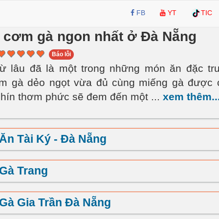
FB
YT
TIC
cơm gà ngon nhất ở Đà Nẵng
Báo lỗi
ừ lâu đã là một trong những món ăn đặc trư
m gà dẻo ngọt vừa đủ cùng miếng gà được c
chín thơm phức sẽ đem đến một
...
xem thêm..
Ăn Tài Ký - Đà Nẵng
Gà Trang
Gà Gia Trần Đà Nẵng