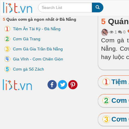
5
Quán cơm gà ngon nhất ở Đà Nẵng
5
Quán 
Tiệm Ăn Tài Ký - Đà Nẵng
1
0
Cơm Gà Trang
Cơm gà t
Nẵng. Cơ
Cơm Gà Gia Trần Đà Nẵng
hay luộc 
Gia Vĩnh - Cơm Chiên Giòn
Cơm gà Số Zách
Tiệm 
Facebook
Twitter
Pinterest
Cơm 
Cơm 