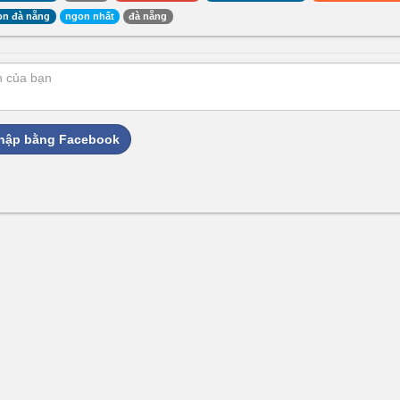
on đà nẵng
ngon nhất
đà nẵng
hập bằng Facebook