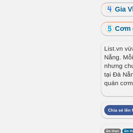
Gia V
Cơm 
List.vn v
Nẵng. Mỗi
nhưng chu
tại Đà Nẵ
quán cơm 
Chia sẻ lên
ẩm thực
ẩm th