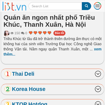
T
o
g
Quán ăn ngon nhất phố Triều
g
Khúc, Thanh Xuân, Hà Nội
l
e
n
150
0
Báo lỗi
a
Triều Khúc từ lâu đã trở thành thiên đường ẩm thực có một
v
không hai của sinh viên Trường Đại học Công nghệ Giao
i
thông Vận tải. Nằm ngay quận Thanh Xuân, một
...
xem
g
thêm...
a
t
i
o
Thai Deli
n
Korea House
KTOP Hotdog