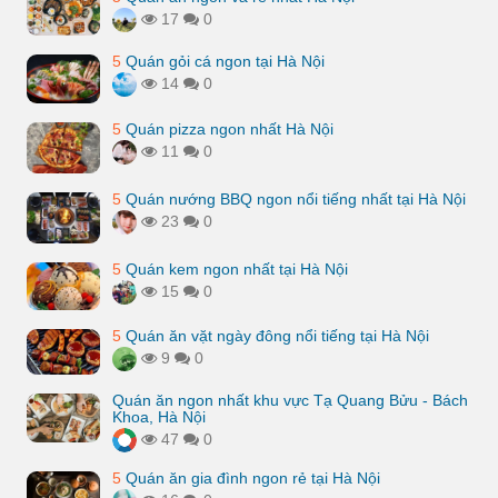
17
0
5
Quán gỏi cá ngon tại Hà Nội
14
0
5
Quán pizza ngon nhất Hà Nội
11
0
5
Quán nướng BBQ ngon nổi tiếng nhất tại Hà Nội
23
0
5
Quán kem ngon nhất tại Hà Nội
15
0
5
Quán ăn vặt ngày đông nổi tiếng tại Hà Nội
9
0
Quán ăn ngon nhất khu vực Tạ Quang Bửu - Bách
Khoa, Hà Nội
47
0
5
Quán ăn gia đình ngon rẻ tại Hà Nội