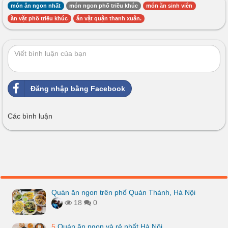
món ăn ngon nhất
món ngon phố triều khúc
món ăn sinh viên
ăn vặt phố triều khúc
ăn vặt quận thanh xuân.
Đăng nhập bằng Facebook
Các bình luận
Quán ăn ngon trên phố Quán Thánh, Hà Nội
18
0
5
Quán ăn ngon và rẻ nhất Hà Nội