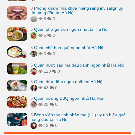
8
Phòng khám nha khoa niềng răng invisalign uy
tín hàng đầu tại Hà Nội
8
0
5
Quán phở gà trộn ngon nhất tại Hà Nội
5
0
5
Quán chè hoa quả ngon nhất Hà Nội
3
0
5
Quán nước rau má đậu xanh ngon nhất Hà Nội
123
0
5
Quán dừa dầm ngon nhất tại Hà Nội
43
0
5
Quán nướng BBQ ngon nhất Hà Nội
20
0
5
Bệnh viện thụ tinh nhân tạo (IUI) uy tín hiệu quả
hàng đầu tại Hà Nội
19
0