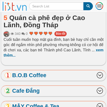
T
o
g
5
Quán cà phê đẹp ở Cao
g
Lãnh, Đồng Tháp
l
e
n
340
0
Báo lỗi
a
Cuối tuần muốn họp mặt gia đình, bạn bè hay chỉ cần một
v
góc để ngắm nhìn phố phường nhưng không có cơ hội để
i
đi chơi xa, các bạn trẻ Thành phố Cao Lãnh, Tỉnh
...
xem
g
thêm...
a
t
i
o
B.O.B Coffee
n
Cafe Đắng
MÂY Coffee & Tea