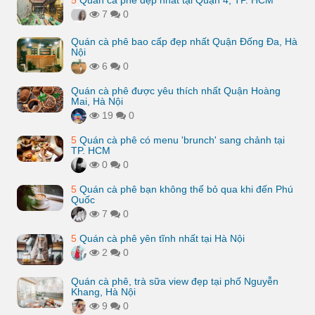
5
Quán cà phê đẹp nhất tại Quận 4, TP. HCM
7
0
Quán cà phê bao cấp đẹp nhất Quận Đống Đa, Hà
Nội
6
0
Quán cà phê được yêu thích nhất Quận Hoàng
Mai, Hà Nội
19
0
5
Quán cà phê có menu 'brunch' sang chảnh tại
TP. HCM
0
0
5
Quán cà phê bạn không thể bỏ qua khi đến Phú
Quốc
7
0
5
Quán cà phê yên tĩnh nhất tại Hà Nội
2
0
Quán cà phê, trà sữa view đẹp tại phố Nguyễn
Khang, Hà Nội
9
0