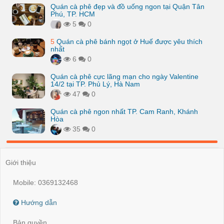
Quán cà phê đẹp và đồ uống ngon tại Quận Tân
Phú, TP. HCM
5
0
5
Quán cà phê bánh ngọt ở Huế được yêu thích
nhất
6
0
Quán cà phê cực lãng mạn cho ngày Valentine
14/2 tại TP. Phủ Lý, Hà Nam
47
0
Quán cà phê ngon nhất TP. Cam Ranh, Khánh
Hòa
35
0
Giới thiệu
Mobile: 0369132468
Hướng dẫn
Bản quyền