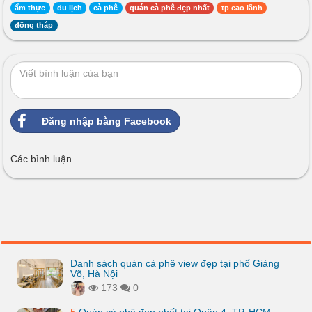
ẩm thực
du lịch
cà phê
quán cà phê đẹp nhất
tp cao lãnh
đồng tháp
Đăng nhập bằng Facebook
Các bình luận
Danh sách quán cà phê view đẹp tại phố Giảng
Võ, Hà Nội
173
0