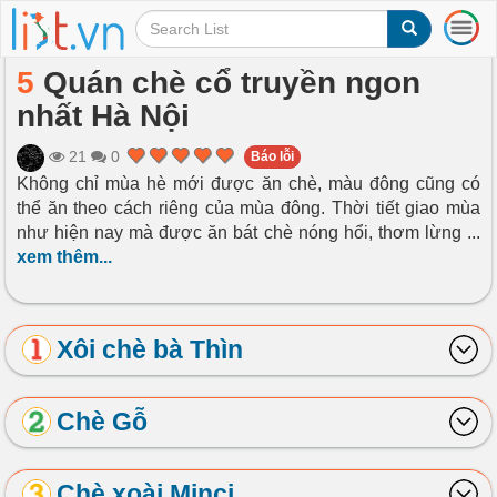
T
o
g
5
Quán chè cổ truyền ngon
g
nhất Hà Nội
l
e
n
21
0
Báo lỗi
a
Không chỉ mùa hè mới được ăn chè, màu đông cũng có
v
thể ăn theo cách riêng của mùa đông. Thời tiết giao mùa
i
như hiện nay mà được ăn bát chè nóng hổi, thơm lừng
...
g
xem thêm...
a
t
i
o
Xôi chè bà Thìn
n
Chè Gỗ
Chè xoài Minci