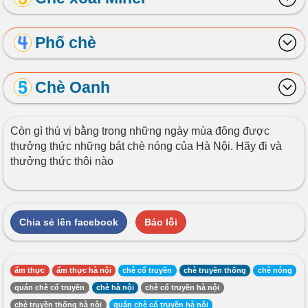
Phố chè
Chè Oanh
Còn gì thú vị bằng trong những ngày mùa đông được
thưởng thức những bát chè nóng của Hà Nội. Hãy đi và
thưởng thức thôi nào
Chia sẻ lên facebook
Báo lỗi
ẩm thực
ẩm thực hà nội
chè cổ truyền
chè truyền thống
chè nóng
quán chè cổ truyền
chè hà nội
chè cổ truyền hà nội
chè truyền thống hà nội
quán chè cổ truyền hà nội