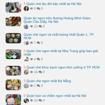
5
Quán chè lâu đời bậc nhất tại Hà Nội
5
0
Quán ăn ngon trên đường Hoàng Minh Giám,
Quận Cầu Giấy, Hà Nội
13
0
Quán chè ngon và chất lượng nhất Quận 1, TP.
HCM
7
0
5
Quán chè ngon nhất tại Nha Trang giúp bạn giải
nhiệt
4
0
5
Quán chè khúc bạch ngon khó cưỡng ở TP. HCM
16
0
5
Quán chè ngon nhất Đà Nẵng
1
0
5
Quán bún cá chấm ngon nhất tại Hà Nội
10
0