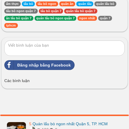
ẩm thực
lẩu bò
lẩu bò ngon
quán ăn
quán lẩu
quán lẩu bò
lẩu bò ngon quận 7
lẩu bò quận 7
quán lẩu bò quận 7
ăn lẩu bò quận 7
quán lẩu bò ngon quận 7
ngon nhất
quận 7
tphcm
Đăng nhập bằng Facebook
Các bình luận
5
Quán lẩu bò ngon nhất Quận 5, TP. HCM