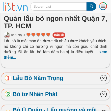
T
o
g
Quán lẩu bò ngon nhất Quận 7,
g
TP. HCM
l
e
n
9
0
Báo lỗi
a
Lẩu bò là một món ăn được rất nhiều thực khách yêu thích,
v
nó không chỉ có hương vị ngon mà còn giàu chất dinh
i
dưỡng. Đi ăn lẩu bò làm dăm ba xị là điều tuyệt
...
xem
g
thêm...
a
t
i
o
Lẩu Bò Năm Trọng
n
Bò tơ Nhân Phát
Bò Ú Quán - Lẩu nướng và mồi