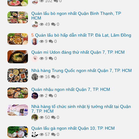
102
0
Quán lẩu bò ngon nhất Quận Bình Thạnh, TP
HCM
49
0
5
Quán lẩu bò hấp dẫn nhất TP. Đà Lạt, Lâm Đồng
9
0
Quán mì Udon đáng thử nhất Quận 7, TP. HCM
9
0
Nhà hàng Trung Quốc ngon nhất Quận 7, TP. HCM
16
0
Quán nhậu ngon nhất Quận 7, TP. HCM
2
0
Nhà hàng tổ chức sinh nhật lý tưởng nhất tại Quận
7, TP. HCM
50
0
Quán lẩu gà ngon nhất Quận 10, TP. HCM
57
0