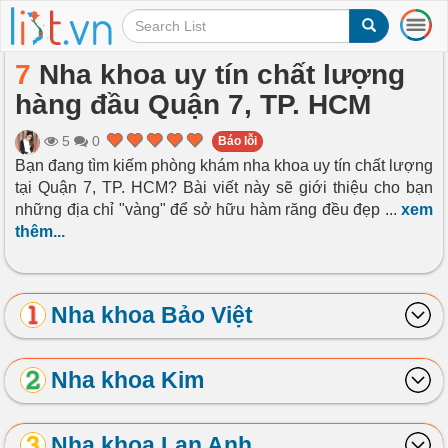
T
o
g
7
Nha khoa uy tín chất lượng
g
hàng đầu Quận 7, TP. HCM
l
e
n
5
0
Báo lỗi
a
Bạn đang tìm kiếm phòng khám nha khoa uy tín chất lượng
v
tại Quận 7, TP. HCM? Bài viết này sẽ giới thiệu cho bạn
i
những địa chỉ "vàng" để sở hữu hàm răng đều đẹp
...
xem
g
thêm...
a
t
i
o
Nha khoa Bảo Việt
n
Nha khoa Kim
Nha khoa Lan Anh