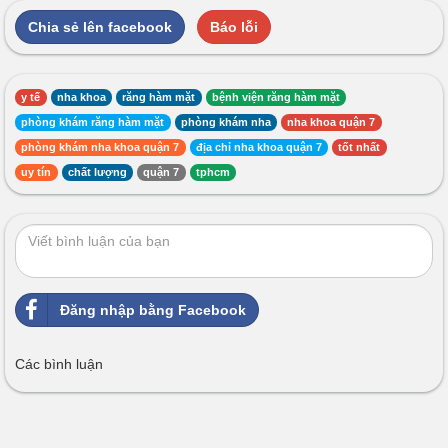
Chia sẻ lên facebook
Báo lỗi
y tế
nha khoa
răng hàm mặt
bệnh viện răng hàm mặt
phòng khám răng hàm mặt
phòng khám nha
nha khoa quận 7
phòng khám nha khoa quận 7
địa chỉ nha khoa quận 7
tốt nhất
uy tín
chất lượng
quận 7
tphcm
Đăng nhập bằng Facebook
Các bình luận