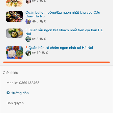
7
0
Quán buffet nướng/lẩu ngon nhất khu vực Cầu
Giấy, Hà Nội
6
0
5
Quán lẩu ngon hút khách nhất trên địa bàn Hà
Nội
3
0
5
Quán bún cá chấm ngon nhất tại Hà Nội
10
0
Giới thiệu
Mobile: 0369132468
Hướng dẫn
Bản quyền