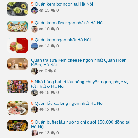
5
Quán kem bơ ngon tại Hà Nội
13
0
5
Quán kem dừa ngon nhất ở Hà Nội
10
0
5
Quán kem ngon nhất Hà Nội
14
0
Quán trà sữa kem cheese ngon nhất Quận Hoàn
Kiếm, Hà Nội
6
0
5
Nhà hàng buffet lẩu băng chuyền ngon, phục vụ
tốt nhất ở Hà Nội
15
0
5
Quán lẩu cá lăng ngon nhất Hà Nội
12
0
5
Quán buffet lẩu nướng chỉ dưới 150.000 đồng tại
Hà Nội
13
0