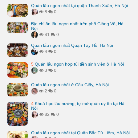
Quán lẩu ngon nhất tại quận Thanh Xuân, Hà Nội
8
0
Địa chỉ ăn lẩu ngon nhất trên phố Giảng Võ, Hà
Nội
41
0
Quán lẩu ngon nhất Quận Tây Hồ, Hà Nội
4
0
5
Quán lẩu ngon hợp túi tiền sinh viên ở Hà Nội
3
0
Quán lẩu ngon nhất ở Cầu Giấy, Hà Nội
2
0
4
Khoá học lẩu nướng, tự mở quán uy tín tại Hà
Nội
82
0
Quán lẩu ngon nhất tại Quận Bắc Từ Liêm, Hà Nội