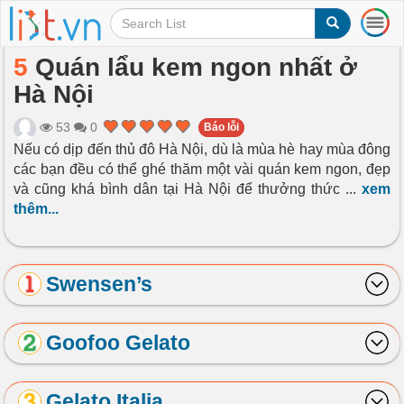
T
o
g
5
Quán lẩu kem ngon nhất ở
g
Hà Nội
l
e
n
53
0
Báo lỗi
a
Nếu có dịp đến thủ đô Hà Nội, dù là mùa hè hay mùa đông
v
các bạn đều có thể ghé thăm một vài quán kem ngon, đẹp
i
và cũng khá bình dân tại Hà Nội để thưởng thức
...
xem
g
thêm...
a
t
i
o
Swensen’s
n
Goofoo Gelato
Gelato Italia