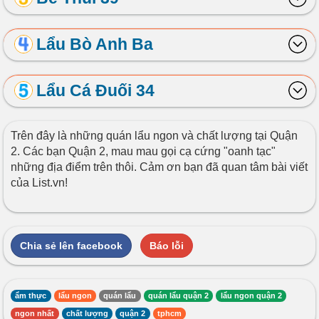
Lẩu Bò Anh Ba
Lẩu Cá Đuối 34
Trên đây là những quán lẩu ngon và chất lượng tại Quận
2. Các bạn Quận 2, mau mau gọi cạ cứng "oanh tạc"
những địa điểm trên thôi. Cảm ơn bạn đã quan tâm bài viết
của List.vn!
Chia sẻ lên facebook
Báo lỗi
ẩm thực
lẩu ngon
quán lẩu
quán lẩu quận 2
lẩu ngon quận 2
ngon nhất
chất lượng
quận 2
tphcm