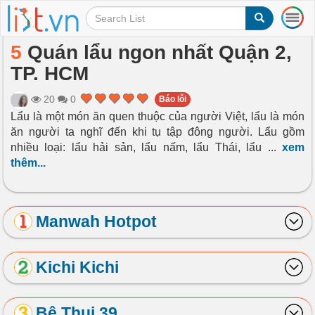
T
o
g
5
Quán lẩu ngon nhất Quận 2,
g
TP. HCM
l
e
n
20
0
Báo lỗi
a
Lẩu là một món ăn quen thuộc của người Việt, lẩu là món
v
ăn người ta nghĩ đến khi tụ tập đông người. Lẩu gồm
i
nhiều loại: lẩu hải sản, lẩu nấm, lẩu Thái, lẩu
...
xem
g
thêm...
a
t
i
o
Manwah Hotpot
n
Kichi Kichi
Bê Thui 39