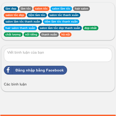
làm đẹp
làm tóc
salon tóc
salon làm tóc
hair salon
salon tóc đẹp
tiệm làm tóc
salon tóc thanh xuân
salon làm tóc thanh xuân
tiệm làm tóc thanh xuân
hair salon thanh xuân
salon làm tóc đẹp thanh xuân
đẹp nhất
chất lượng
nổi tiếng
thanh xuân
hà nội
Đăng nhập bằng Facebook
Các bình luận