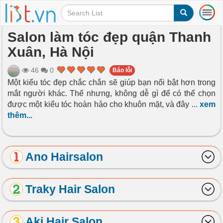
T
o
g
Salon làm tóc đẹp quận Thanh
g
Xuân, Hà Nội
l
e
n
46
0
Báo lỗi
a
Một kiểu tóc đẹp chắc chắn sẽ giúp bạn nổi bật hơn trong
v
mắt người khác. Thế nhưng, không dễ gì để có thể chọn
i
được một kiểu tóc hoàn hảo cho khuôn mặt, và đây
...
xem
g
thêm...
a
t
i
o
Ano Hairsalon
n
Traky Hair Salon
Aki Hair Salon