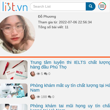
T
o
g
Đỗ Phương
g
Tham gia từ: 2022-07-06 22:56:34
l
Tổng số bài viết: 11
e
n
a
v
i
g
a
Trung tâm luyện thi IELTS chất lượn
t
hàng đầu Phú Thọ
i
o
5
0
n
Phòng khám mắt uy tín chất lượng tại H
Nam
188
0
Phòng khám tai mũi họng uy tín chấ