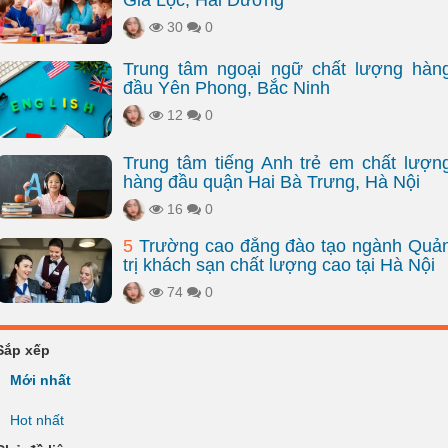
Gia Lộc, Hải Dương
30
0
Trung tâm ngoại ngữ chất lượng hàn
đầu Yên Phong, Bắc Ninh
12
0
Trung tâm tiếng Anh trẻ em chất lượn
hàng đầu quận Hai Bà Trưng, Hà Nội
16
0
5
Trường cao đẳng đào tạo ngành Quả
trị khách sạn chất lượng cao tại Hà Nội
74
0
Sắp xếp
Mới nhất
Hot nhất