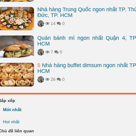
Nhà hàng Trung Quốc ngon nhất TP. Th
Đức, TP. HCM
14
0
Quán bánh mì ngon nhất Quận 4, TP
HCM
7
0
5
Nhà hàng buffet dimsum ngon nhất TP
HCM
26
0
Sắp xếp
Mới nhất
Hot nhất
Chủ đề liên quan