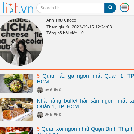
T
o
g
Anh Thư Choco
g
Tham gia từ: 2022-09-15 12:24:03
l
Tổng số bài viết: 10
e
n
a
v
i
g
a
5
Quán lẩu gà ngon nhất Quận 1, TP
t
HCM
i
o
6
0
n
Nhà hàng buffet hải sản ngon nhất tạ
Quận 1, TP. HCM
5
0
5
Quán xôi ngon nhất Quận Bình Thạnh