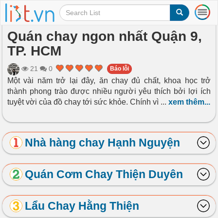
T
o
g
Quán chay ngon nhất Quận 9,
g
TP. HCM
l
e
n
21
0
Báo lỗi
a
Một vài năm trở lại đây, ăn chay đủ chất, khoa học trở
v
thành phong trào được nhiều người yêu thích bởi lợi ích
i
tuyệt vời của đồ chay tới sức khỏe. Chính vì
...
xem thêm...
g
a
t
i
Nhà hàng chay Hạnh Nguyện
o
n
Quán Cơm Chay Thiện Duyên
Lẩu Chay Hằng Thiện