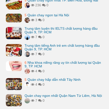
5
Quán chay ngon nhất TP. Biên Hòa, Đồng Nai
236
0
5
Quán chay ngon tại Hà Nội
3
0
Trung tâm luyện thi IELTS chất lượng hàng đầu
Quận 9, TP. HCM
7
0
Trung tâm tiếng Anh trẻ em chất lượng hàng đầu
Quận 9, TP. HCM
7
0
6
Nha khoa niềng răng uy tín chất lượng tại Quận
9, TP. HCM
4
0
5
Quán chay hấp dẫn nhất Tây Ninh
4
0
Quán chay ngon nhất Quận Nam Từ Liêm, Hà Nội
7
0