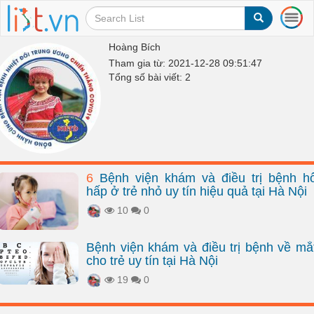
T
o
g
Hoàng Bích
g
Tham gia từ: 2021-12-28 09:51:47
l
Tổng số bài viết: 2
e
n
a
v
i
g
a
6
Bệnh viện khám và điều trị bệnh h
t
hấp ở trẻ nhỏ uy tín hiệu quả tại Hà Nội
i
o
10
0
n
Bệnh viện khám và điều trị bệnh về mắ
cho trẻ uy tín tại Hà Nội
19
0