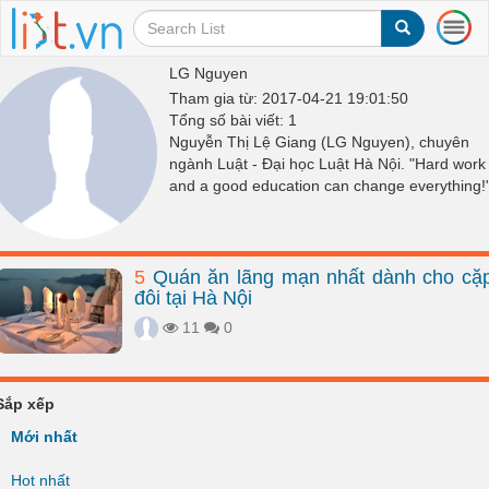
T
o
g
LG Nguyen
g
Tham gia từ: 2017-04-21 19:01:50
l
Tổng số bài viết: 1
e
Nguyễn Thị Lệ Giang (LG Nguyen), chuyên
n
ngành Luật - Đại học Luật Hà Nội. "Hard work
a
and a good education can change everything!
v
i
g
a
5
Quán ăn lãng mạn nhất dành cho cặ
t
đôi tại Hà Nội
i
o
11
0
n
Sắp xếp
Mới nhất
Hot nhất