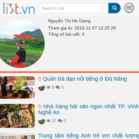
T
o
g
Nguyễn Thị Hà Giang
g
Tham gia từ: 2016-11-07 12:25:28
l
Tổng số bài viết: 4
e
n
a
v
i
g
a
5
Quán trà đạo nổi tiếng ở Đà Nẵng
t
i
8
0
o
n
5
Nhà hàng hải sản ngon nhất TP. Vinh
Nghệ An
37
0
Trung tâm tiếng Anh trẻ em chất lượn