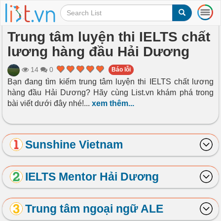
T
o
g
Trung tâm luyện thi IELTS chất
g
lương hàng đầu Hải Dương
l
e
n
14
0
Báo lỗi
a
Bạn đang tìm kiếm trung tâm luyện thi IELTS chất lương
v
hàng đầu Hải Dương? Hãy cùng List.vn khám phá trong
i
bài viết dưới đây nhé!
...
xem thêm...
g
a
t
i
Sunshine Vietnam
o
n
IELTS Mentor Hải Dương
Trung tâm ngoại ngữ ALE