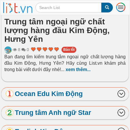
T
o
g
Trung tâm ngoại ngữ chất
g
lượng hàng đầu Kim Động,
l
e
Hưng Yên
n
a
8
0
Báo lỗi
v
Bạn đang tìm kiếm trung tâm ngoại ngữ chất lượng hàng
i
đầu Kim Động, Hưng Yên? Hãy cùng List.vn khám phá
g
a
trong bài viết dưới đây nhé!
...
xem thêm...
t
i
o
Ocean Edu Kim Động
n
Trung tâm Anh ngữ Star