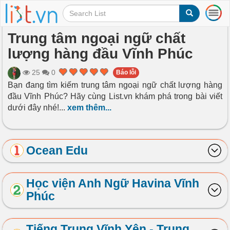
T
o
g
Trung tâm ngoại ngữ chất
g
lượng hàng đầu Vĩnh Phúc
l
e
n
25
0
Báo lỗi
a
Bạn đang tìm kiếm trung tâm ngoại ngữ chất lượng hàng
v
đầu Vĩnh Phúc? Hãy cùng List.vn khám phá trong bài viết
i
dưới đây nhé!
...
xem thêm...
g
a
t
i
Ocean Edu
o
n
Học viện Anh Ngữ Havina Vĩnh
Phúc
Tiếng Trung Vĩnh Yên - Trung