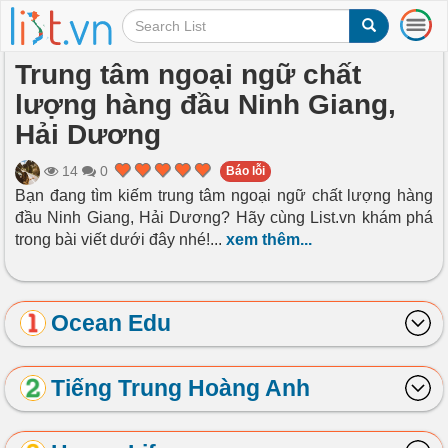
T
o
g
Trung tâm ngoại ngữ chất
g
lượng hàng đầu Ninh Giang,
l
e
Hải Dương
n
a
14
0
Báo lỗi
v
Bạn đang tìm kiếm trung tâm ngoại ngữ chất lượng hàng
i
đầu Ninh Giang, Hải Dương? Hãy cùng List.vn khám phá
g
a
trong bài viết dưới đây nhé!
...
xem thêm...
t
i
o
Ocean Edu
n
Tiếng Trung Hoàng Anh