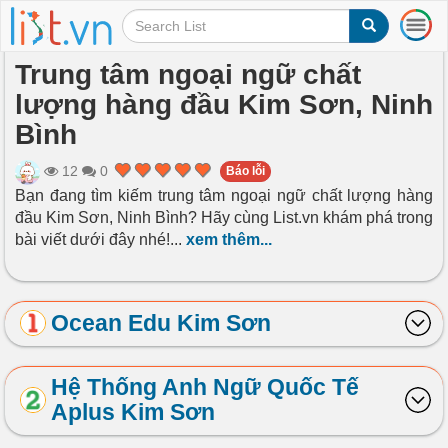
T
o
g
Trung tâm ngoại ngữ chất
g
lượng hàng đầu Kim Sơn, Ninh
l
e
Bình
n
a
12
0
Báo lỗi
v
Bạn đang tìm kiếm trung tâm ngoại ngữ chất lượng hàng
i
đầu Kim Sơn, Ninh Bình? Hãy cùng List.vn khám phá trong
g
a
bài viết dưới đây nhé!
...
xem thêm...
t
i
o
Ocean Edu Kim Sơn
n
Hệ Thống Anh Ngữ Quốc Tế
Aplus Kim Sơn