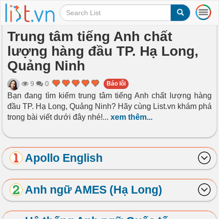
T
o
g
Trung tâm tiếng Anh chất
g
lượng hàng đầu TP. Hạ Long,
l
e
Quảng Ninh
n
a
9
0
Báo lỗi
v
Bạn đang tìm kiếm trung tâm tiếng Anh chất lượng hàng
i
đầu TP. Hạ Long, Quảng Ninh? Hãy cùng List.vn khám phá
g
a
trong bài viết dưới đây nhé!
...
xem thêm...
t
i
o
Apollo English
n
Anh ngữ AMES (Hạ Long)