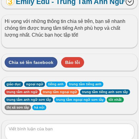
Emily Edu - Trung Tâm Anh Ngữ
Hi vọng với những thông tin chia sẻ trên, bạn sẽ nhanh
chóng tìm được trung tâm tiếng Anh phù hợp và chất
lượng nhất. Chúc bạn học tập tốt!
Chia sẻ lên facebook
Báo lỗi
giáo dục
ngoại ngữ
tiếng anh
trung tâm tiếng anh
trung tâm anh ngữ
trung tâm ngoại ngữ
trung tâm tiếng anh sơn tây
trung tâm anh ngữ sơn tây
trung tâm ngoại ngữ sơn tây
tốt nhất
thị xã sơn tây
hà nội