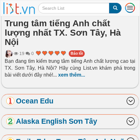
T
o
g
Trung tâm tiếng Anh chất
g
lượng nhất TX. Sơn Tây, Hà
l
e
Nội
n
a
19
0
Báo lỗi
v
Bạn đang tìm kiếm trung tâm tiếng Anh chất lượng cao tại
i
TX. Sơn Tây, Hà Nội? Hãy cùng List.vn khám phá trong
g
a
bài viết dưới đây nhé!
...
xem thêm...
t
i
o
Ocean Edu
n
Alaska English Sơn Tây