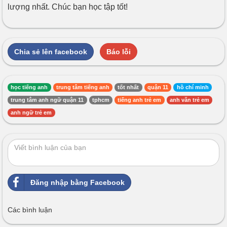
lượng nhất. Chúc bạn học tập tốt!
Chia sẻ lên facebook
Báo lỗi
học tiếng anh
trung tâm tiếng anh
tốt nhất
quận 11
hồ chí minh
trung tâm anh ngữ quận 11
tphcm
tiếng anh trẻ em
anh văn trẻ em
anh ngữ trẻ em
Đăng nhập bằng Facebook
Các bình luận