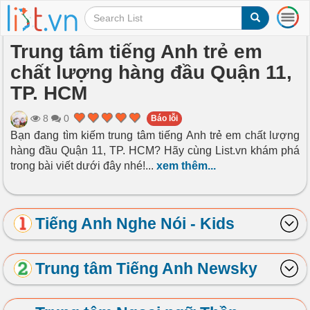
T
o
g
Trung tâm tiếng Anh trẻ em
g
chất lượng hàng đầu Quận 11,
l
e
TP. HCM
n
a
8
0
Báo lỗi
v
Bạn đang tìm kiếm trung tâm tiếng Anh trẻ em chất lượng
i
hàng đầu Quận 11, TP. HCM? Hãy cùng List.vn khám phá
g
a
trong bài viết dưới đây nhé!
...
xem thêm...
t
i
o
Tiếng Anh Nghe Nói - Kids
n
Trung tâm Tiếng Anh Newsky