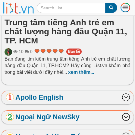
T
o
g
Trung tâm tiếng Anh trẻ em
g
chất lượng hàng đầu Quận 11,
l
e
TP. HCM
n
a
10
0
Báo lỗi
v
Bạn đang tìm kiếm trung tâm tiếng Anh trẻ em chất lượng
i
hàng đầu Quận 11, TP.HCM? Hãy cùng List.vn khám phá
g
a
trong bài viết dưới đây nhé!
...
xem thêm...
t
i
o
Apollo English
n
Ngoại Ngữ NewSky