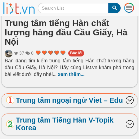
T
o
g
Trung tâm tiếng Hàn chất
g
lượng hàng đầu Cầu Giấy, Hà
l
e
Nội
n
a
37
0
Báo lỗi
v
Bạn đang tìm kiếm trung tâm tiếng Hàn chất lượng hàng
i
đầu Cầu Giấy, Hà Nội? Hãy cùng List.vn khám phá trong
g
a
bài viết dưới đây nhé!
...
xem thêm...
t
i
o
Trung tâm ngoại ngữ Viet – Edu
n
Trung tâm Tiếng Hàn V-Topik
Korea