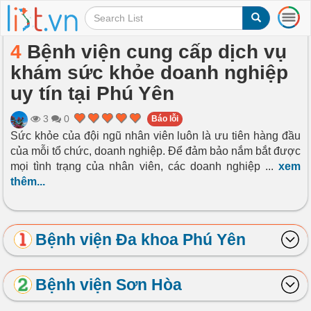
T
o
g
4
Bệnh viện cung cấp dịch vụ
g
khám sức khỏe doanh nghiệp
l
e
uy tín tại Phú Yên
n
a
3
0
Báo lỗi
v
Sức khỏe của đội ngũ nhân viên luôn là ưu tiên hàng đầu
i
của mỗi tổ chức, doanh nghiệp. Để đảm bảo nắm bắt được
g
a
mọi tình trạng của nhân viên, các doanh nghiệp
...
xem
t
thêm...
i
o
n
Bệnh viện Đa khoa Phú Yên
Bệnh viện Sơn Hòa