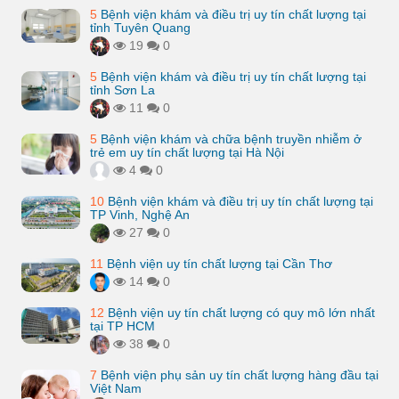
5
Bệnh viện khám và điều trị uy tín chất lượng tại
tỉnh Tuyên Quang
19
0
5
Bệnh viện khám và điều trị uy tín chất lượng tại
tỉnh Sơn La
11
0
5
Bệnh viện khám và chữa bệnh truyền nhiễm ở
trẻ em uy tín chất lượng tại Hà Nội
4
0
10
Bệnh viện khám và điều trị uy tín chất lượng tại
TP Vinh, Nghệ An
27
0
11
Bệnh viện uy tín chất lượng tại Cần Thơ
14
0
12
Bệnh viện uy tín chất lượng có quy mô lớn nhất
tại TP HCM
38
0
7
Bệnh viện phụ sản uy tín chất lượng hàng đầu tại
Việt Nam