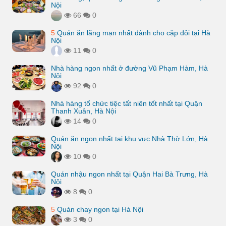
Nội
66
0
5
Quán ăn lãng mạn nhất dành cho cặp đôi tại Hà
Nội
11
0
Nhà hàng ngon nhất ở đường Vũ Phạm Hàm, Hà
Nội
92
0
Nhà hàng tổ chức tiệc tất niên tốt nhất tại Quận
Thanh Xuân, Hà Nội
14
0
Quán ăn ngon nhất tại khu vực Nhà Thờ Lớn, Hà
Nội
10
0
Quán nhậu ngon nhất tại Quận Hai Bà Trưng, Hà
Nội
8
0
5
Quán chay ngon tại Hà Nội
3
0