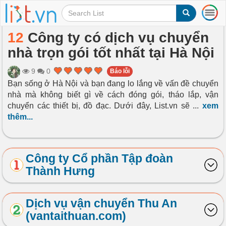
T
o
g
12
Công ty có dịch vụ chuyển
g
nhà trọn gói tốt nhất tại Hà Nội
l
e
n
9
0
Báo lỗi
a
Bạn sống ở Hà Nội và bạn đang lo lắng về vấn đề chuyển
v
nhà mà không biết gì về cách đóng gói, tháo lắp, vận
i
chuyển các thiết bị, đồ đạc. Dưới đây, List.vn sẽ
...
xem
g
thêm...
a
t
i
o
Công ty Cổ phần Tập đoàn
n
Thành Hưng
Dịch vụ vận chuyển Thu An
(vantaithuan.com)