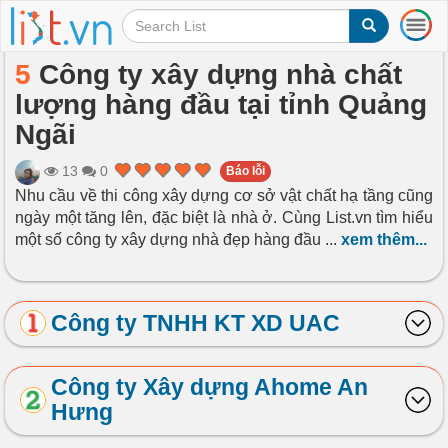
T
o
g
5
Công ty xây dựng nhà chất
g
lượng hàng đầu tại tỉnh Quảng
l
e
Ngãi
n
a
13
0
Báo lỗi
v
Nhu cầu về thi công xây dựng cơ sở vật chất hạ tầng cũng
i
ngày một tăng lên, đặc biệt là nhà ở. Cùng List.vn tìm hiểu
g
a
một số công ty xây dựng nhà đẹp hàng đầu
...
xem thêm...
t
i
o
Công ty TNHH KT XD UAC
n
Công ty Xây dựng Ahome An
Hưng