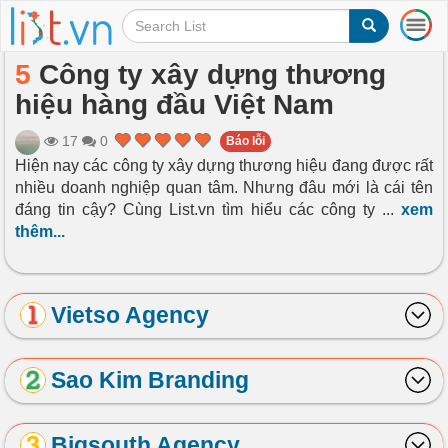
T
o
g
5
Công ty xây dựng thương
g
hiệu hàng đầu Việt Nam
l
e
n
17
0
Báo lỗi
a
Hiện nay các công ty xây dựng thương hiệu đang được rất
v
nhiều doanh nghiệp quan tâm. Nhưng đâu mới là cái tên
i
đáng tin cậy? Cùng List.vn tìm hiểu các công ty
...
xem
g
thêm...
a
t
i
o
Vietso Agency
n
Sao Kim Branding
Bigsouth Agency