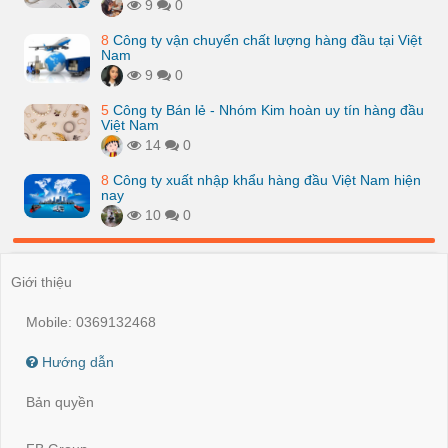
9
0
8
Công ty vận chuyển chất lượng hàng đầu tại Việt
Nam
9
0
5
Công ty Bán lẻ - Nhóm Kim hoàn uy tín hàng đầu
Việt Nam
14
0
8
Công ty xuất nhập khẩu hàng đầu Việt Nam hiện
nay
10
0
Giới thiệu
Mobile: 0369132468
Hướng dẫn
Bản quyền