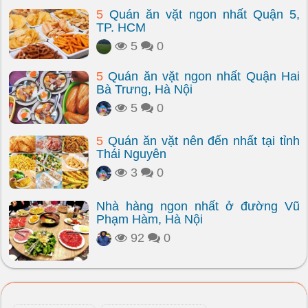
5
Quán ăn vặt ngon nhất Quận 5,
TP. HCM
5
0
5
Quán ăn vặt ngon nhất Quận Hai
Bà Trưng, Hà Nội
5
0
5
Quán ăn vặt nên đến nhất tại tỉnh
Thái Nguyên
3
0
Nhà hàng ngon nhất ở đường Vũ
Phạm Hàm, Hà Nội
92
0