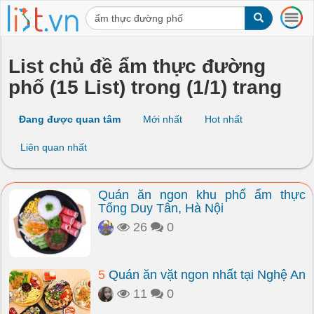
T
o
g
g
List chủ đề ẩm thực đường
l
phố (15 List) trong (1/1) trang
e
n
a
Đang được quan tâm
Mới nhất
Hot nhất
v
i
Liên quan nhất
g
a
t
Quán ăn ngon khu phố ẩm thực
i
Tống Duy Tân, Hà Nội
o
n
26
0
5
Quán ăn vặt ngon nhất tại Nghệ An
11
0