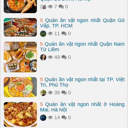
7
0
5
Quán ăn vặt ngon nhất Quận Gò
Vấp, TP. HCM
11
0
5
Quán ăn vặt ngon nhất Quận Nam
Từ Liêm
49
0
5
Quán ăn vặt ngon nhất tại TP. Việt
Trì, Phú Thọ
35
0
5
Quán ăn vặt ngon nhất ở Hoàng
Mai, Hà Nội
14
0