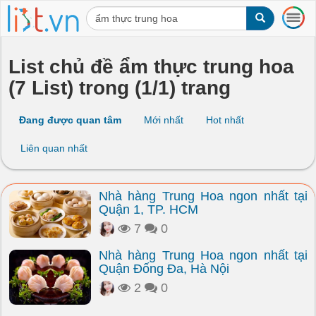
T
o
g
g
List chủ đề ẩm thực trung hoa
l
(7 List) trong (1/1) trang
e
n
a
Đang được quan tâm
Mới nhất
Hot nhất
v
i
Liên quan nhất
g
a
t
Nhà hàng Trung Hoa ngon nhất tại
i
Quận 1, TP. HCM
o
n
7
0
Nhà hàng Trung Hoa ngon nhất tại
Quận Đống Đa, Hà Nội
2
0