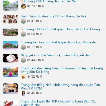
8
Trường THPT hàng đầu tại Tây Ninh
737
0
Salon làm tóc đẹp quận Hoàn Kiếm, Hà Nội
47
0
5
trường THCS tốt nhất quận Hồng Bàng, Hải Phòng
68
0
Trường tiểu học tốt nhất huyện Nghi Lộc, Nghệ An
17
0
Bí quyết chơi bài Sâm giỏi, chiến thắng dễ dàng
447
0
Trung tâm dạy tiếng Hàn cho doanh nghiệp chất lượng
hàng đầu Đà Nẵng
32
0
Trung tâm tiếng Nhật chất lượng hàng đầu quận Tân
Phú, TP. HCM
45
0
Trung tâm luyện thi HSK chất lượng hàng đầu Cầu
Giấy, Hà Nội