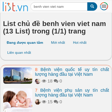
T
o
g
g
List chủ đề benh vien viet nam
l
(13 List) trong (1/1) trang
e
n
a
Đang được quan tâm
Mới nhất
Hot nhất
v
i
Liên quan nhất
g
a
t
8
Bệnh viện quốc tế uy tín chất
i
lượng hàng đầu tại Việt Nam
o
n
18
0
7
Bệnh viện phụ sản uy tín chất
lượng hàng đầu tại Việt Nam
15
0