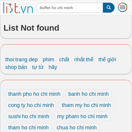
T
o
g
g
List Not found
l
e
n
a
v
i
thoi trang dep
phim
chất
nhất thế
thế giới
g
shop bán
tự tử
hãy
a
t
i
o
thanh pho ho chi minh
banh ho chi minh
n
cong ty ho chi minh
tham my ho chi minh
sushi ho chi minh
my pham ho chi minh
tham ho chi minh
chua ho chi minh