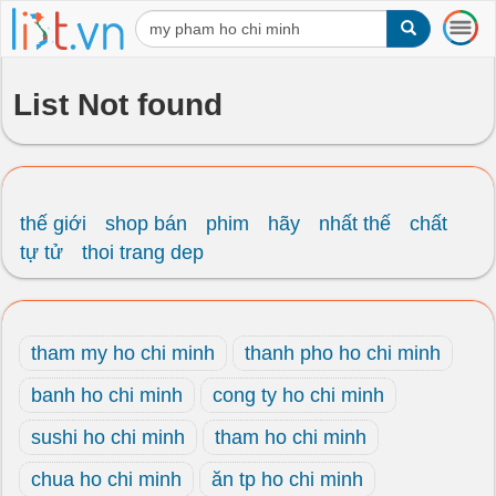
T
o
g
g
List Not found
l
e
n
a
v
i
thế giới
shop bán
phim
hãy
nhất thế
chất
g
tự tử
thoi trang dep
a
t
i
o
tham my ho chi minh
thanh pho ho chi minh
n
banh ho chi minh
cong ty ho chi minh
sushi ho chi minh
tham ho chi minh
chua ho chi minh
ăn tp ho chi minh