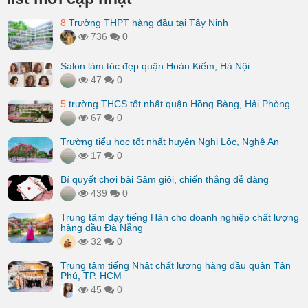
8
Trường THPT hàng đầu tại Tây Ninh
736
0
Salon làm tóc đẹp quận Hoàn Kiếm, Hà Nội
47
0
5
trường THCS tốt nhất quận Hồng Bàng, Hải Phòng
67
0
Trường tiểu học tốt nhất huyện Nghi Lộc, Nghệ An
17
0
Bí quyết chơi bài Sâm giỏi, chiến thắng dễ dàng
439
0
Trung tâm dạy tiếng Hàn cho doanh nghiệp chất lượng
hàng đầu Đà Nẵng
32
0
Trung tâm tiếng Nhật chất lượng hàng đầu quận Tân
Phú, TP. HCM
45
0