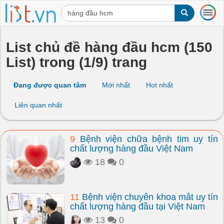
T
o
g
g
List chủ đề hàng đầu hcm (150
l
List) trong (1/9) trang
e
n
a
Đang được quan tâm
Mới nhất
Hot nhất
v
i
Liên quan nhất
g
a
t
9
Bệnh viện chữa bệnh tim uy tín
i
chất lượng hàng đầu Việt Nam
o
n
18
0
11
Bệnh viện chuyên khoa mắt uy tín
chất lượng hàng đầu tại Việt Nam
13
0