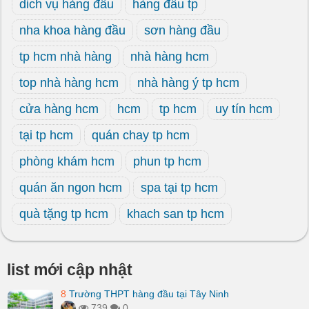
dich vụ hàng đầu
hàng đầu tp
nha khoa hàng đầu
sơn hàng đầu
tp hcm nhà hàng
nhà hàng hcm
top nhà hàng hcm
nhà hàng ý tp hcm
cửa hàng hcm
hcm
tp hcm
uy tín hcm
tại tp hcm
quán chay tp hcm
phòng khám hcm
phun tp hcm
quán ăn ngon hcm
spa tại tp hcm
quà tặng tp hcm
khach san tp hcm
list mới cập nhật
8
Trường THPT hàng đầu tại Tây Ninh
739
0