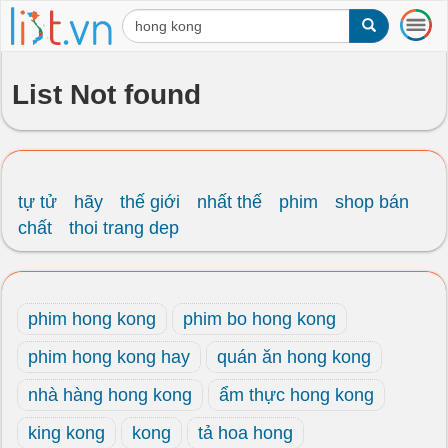
T
o
g
g
List Not found
l
e
n
a
v
i
tự tử
hãy
thế giới
nhất thế
phim
shop bán
g
chất
thoi trang dep
a
t
i
o
phim hong kong
phim bo hong kong
n
phim hong kong hay
quán ăn hong kong
nhà hàng hong kong
ẩm thực hong kong
king kong
kong
tả hoa hong