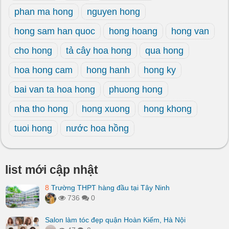
phan ma hong
nguyen hong
hong sam han quoc
hong hoang
hong van
cho hong
tả cây hoa hong
qua hong
hoa hong cam
hong hanh
hong ky
bai van ta hoa hong
phuong hong
nha tho hong
hong xuong
hong khong
tuoi hong
nước hoa hồng
list mới cập nhật
8
Trường THPT hàng đầu tại Tây Ninh
736
0
Salon làm tóc đẹp quận Hoàn Kiếm, Hà Nội