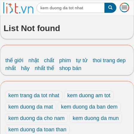
T
o
g
g
List Not found
l
e
n
a
v
i
thế giới
nhật
chất
phim
tự tử
thoi trang dep
g
nhất
hãy
nhất thế
shop bán
a
t
i
o
kem trang da tot nhat
kem duong am tot
n
kem duong da mat
kem duong da ban dem
kem duong da cho nam
kem duong da mun
kem duong da toan than