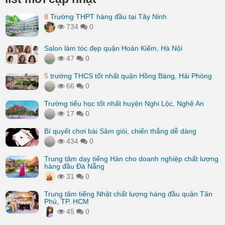
8
Trường THPT hàng đầu tại Tây Ninh
734
0
Salon làm tóc đẹp quận Hoàn Kiếm, Hà Nội
47
0
5
trường THCS tốt nhất quận Hồng Bàng, Hải Phòng
66
0
Trường tiểu học tốt nhất huyện Nghi Lộc, Nghệ An
17
0
Bí quyết chơi bài Sâm giỏi, chiến thắng dễ dàng
434
0
Trung tâm dạy tiếng Hàn cho doanh nghiệp chất lượng
hàng đầu Đà Nẵng
31
0
Trung tâm tiếng Nhật chất lượng hàng đầu quận Tân
Phú, TP. HCM
45
0